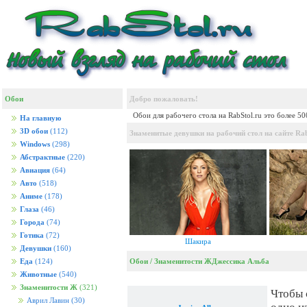
Обои
Добро пожаловать!
Обои для рабочего стола на RabStol.ru это более 5
На главную
3D обои
(112)
Знаменитые девушки на рабочий стол на сайте Rab
Windows
(298)
Абстрактные
(220)
Авиация
(64)
Авто
(518)
Аниме
(178)
Глаза
(46)
Города
(74)
Готика
(72)
Шакира
Девушки
(160)
Обои
/
Знаменитости Ж
Джессика Альба
Еда
(124)
Животные
(540)
Знаменитости Ж
(321)
Чтобы 
Аврил Лавин
(30)