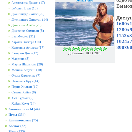
одно и
Jessica Alba
Анджелина Джоли
(17)
Вы мож
Бейонс Ноулз
(18)
Дженнифер Лопес
(20)
Досту
Дженнифер Энистон
(14)
1600x1
Джессика Альба
(29)
1280x9
Джессика Симпсон
(5)
1152x8
Ева Мендес
(31)
1024x7
Кармен Электра
(14)
800x60
Кристина Агилера
(17)
Добавлено: 18.04.2009
Кэмерон Диаз
(12)
Мадонна
(5)
Мария Шарапова
(28)
Моника Белуччи
(10)
Ольга Куриленко
(7)
Пенелопа Круз
(14)
Пэрис Хилтон
(19)
Сальма Хайек
(8)
Ума Турман
(9)
Хайди Клум
(14)
Знаменитости М
(44)
Игры
(334)
Компьютерные
(75)
Космос
(72)
Мото
(133)