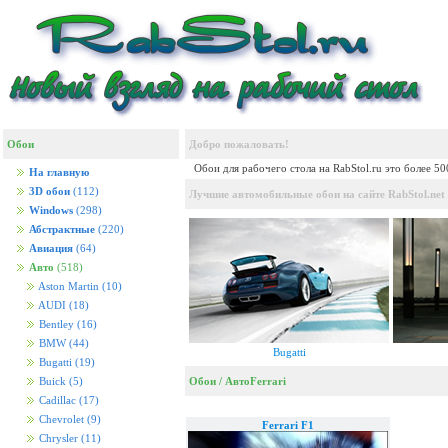
Обои
Добро пожаловать!
Обои для рабочего стола на RabStol.ru это более 5
На главную
3D обои
(112)
Лучшие автомобильные обои на сайте RabStol.net
Windows
(298)
Абстрактные
(220)
Авиация
(64)
Авто
(518)
Aston Martin
(10)
AUDI
(18)
Bentley
(16)
BMW
(44)
Bugatti
Bugatti
(19)
Обои
/
Авто
Ferrari
Buick
(5)
Cadillac
(17)
Chevrolet
(9)
Ferrari F1
Chrysler
(11)