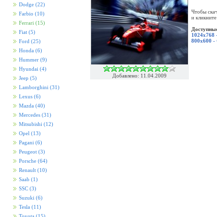
Dodge
(22)
Чтобы скач
Farbio
(10)
и кликните
Ferrari
(15)
Доступные
Fiat
(5)
1024x768 
800x600 -
Ford
(25)
Honda
(6)
Hummer
(9)
Hyundai
(4)
Добавлено: 11.04.2009
Jeep
(5)
Lamborghini
(31)
Lexus
(6)
Mazda
(40)
Mercedes
(31)
Mitsubishi
(12)
Opel
(13)
Pagani
(6)
Peugeot
(3)
Porsche
(64)
Renault
(10)
Saab
(1)
SSC
(3)
Suzuki
(6)
Tesla
(11)
Toyota
(15)