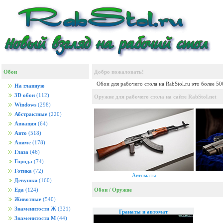
Обои
Добро пожаловать!
Обои для рабочего стола на RabStol.ru это более 5
На главную
3D обои
(112)
Оружие для рабочего стола на сайте RabStol.net
Windows
(298)
Абстрактные
(220)
Авиация
(64)
Авто
(518)
Аниме
(178)
Глаза
(46)
Города
(74)
Готика
(72)
Автоматы
Девушки
(160)
Обои
/
Оружие
Еда
(124)
Животные
(540)
Знаменитости Ж
(321)
Гранаты и автомат
Знаменитости М
(44)