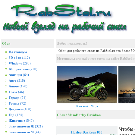
Обои
Добро пожаловать!
Обои для рабочего стола на RabStol.ru это более 5
На главную
3D обои
(112)
Мотоциклы для рабочего стола на сайте RabStol.n
Windows
(298)
Абстрактные
(220)
Авиация
(64)
Авто
(518)
Аниме
(178)
Глаза
(46)
Города
(74)
Готика
(72)
Kawasaki Ninja
Девушки
(160)
Обои
/
Мото
Harley Davidson
Еда
(124)
Животные
(540)
Знаменитости Ж
(321)
Чтобы 
Знаменитости М
(44)
Harley-Davidson 883