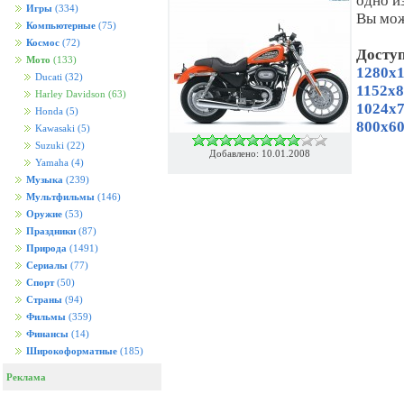
одно и
Игры
(334)
Вы мож
Компьютерные
(75)
Космос
(72)
Досту
Мото
(133)
1280x1
Ducati
(32)
1152x8
Harley Davidson
(63)
1024x7
Honda
(5)
800x60
Kawasaki
(5)
Suzuki
(22)
Добавлено: 10.01.2008
Yamaha
(4)
Музыка
(239)
Мультфильмы
(146)
Оружие
(53)
Праздники
(87)
Природа
(1491)
Сериалы
(77)
Спорт
(50)
Страны
(94)
Фильмы
(359)
Финансы
(14)
Широкоформатные
(185)
Реклама