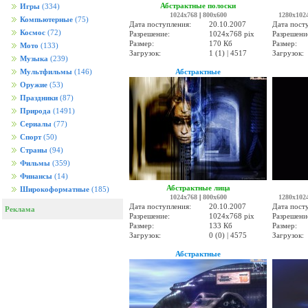
Абстрактные полоски
Игры
(334)
1024x768
|
800x600
1280x102
Компьютерные
(75)
Дата поступления:
20.10.2007
Дата пост
Космос
(72)
Разрешение:
1024x768 pix
Разрешени
Размер:
170 Кб
Размер:
Мото
(133)
Загрузок:
1 (1) | 4517
Загрузок:
Музыка
(239)
Абстрактные
Мультфильмы
(146)
Оружие
(53)
Праздники
(87)
Природа
(1491)
Сериалы
(77)
Спорт
(50)
Страны
(94)
Фильмы
(359)
Финансы
(14)
Абстрактные лица
Широкоформатные
(185)
1024x768
|
800x600
1280x102
Дата поступления:
20.10.2007
Дата пост
Реклама
Разрешение:
1024x768 pix
Разрешени
Размер:
133 Кб
Размер:
Загрузок:
0 (0) | 4575
Загрузок:
Абстрактные