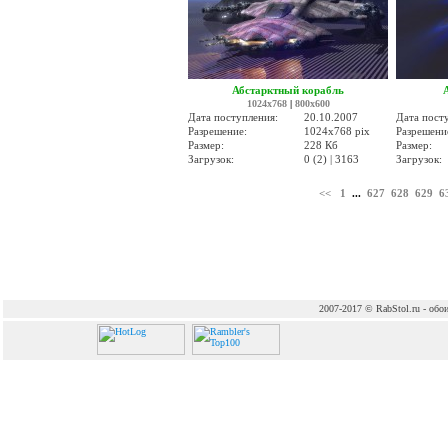
Абстарктный корабль
1024x768
|
800x600
Дата поступления:
20.10.2007
Дата пост
Разрешение:
1024x768 pix
Разрешени
Размер:
228 Кб
Размер:
Загрузок:
0 (2) | 3163
Загрузок:
<<
1
...
627
628
629
6
2007-2017 © RabStol.ru - обои