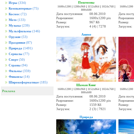
Покемоны
Игры
(334)
1600x1200
|
1280x960
|
1152x864
|
1024x768
|
1600x1200
Компьютерные
(75)
800x600
Дата поступления:
08.06.2010
Дата пост
Космос
(72)
Разрешение:
1600x1200 pix
Разрешени
Мото
(133)
Размер:
967 Кб
Размер:
Музыка
(239)
Загрузок:
4 (4) | 7278
Загрузок:
Мультфильмы
(146)
Аниме
Оружие
(53)
Праздники
(87)
Природа
(1491)
Сериалы
(77)
Спорт
(50)
Страны
(94)
Фильмы
(359)
Финансы
(14)
Широкоформатные
(185)
Шаман Кинг
1600x1200
|
1280x960
|
1152x864
|
1024x768
|
1600x1200
Реклама
800x600
Дата поступления:
08.06.2010
Дата пост
Разрешение:
1600x1200 pix
Разрешени
Размер:
1559 Кб
Размер:
Загрузок:
2 (3) | 7921
Загрузок:
Природа