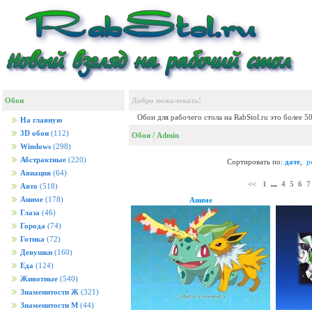
Обои
Добро пожаловать!
Обои для рабочего стола на RabStol.ru это более 5
На главную
3D обои
(112)
Обои
/ Admin
Windows
(298)
Абстрактные
(220)
Сортировать по:
дате
,
р
Авиация
(64)
<<
1
...
4
5
6
7
Авто
(518)
Аниме
(178)
Аниме
Глаза
(46)
Города
(74)
Готика
(72)
Девушки
(160)
Еда
(124)
Животные
(540)
Знаменитости Ж
(321)
Знаменитости М
(44)