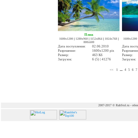
Пляж
1600x1200
|
1280x960
|
1152x864
|
1024x768
|
1600x1200
800x600
Дата поступления:
02.06.2010
Дата пост
Разрешение:
1600x1200 pix
Разрешени
Размер:
463 Кб
Размер:
Загрузок:
6 (5) | 41276
Загрузок:
<<
1
...
4
5
6
7
2007-2017 © RabStol.ru - обои