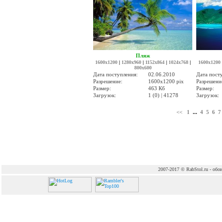
Пляж
1600x1200
|
1280x960
|
1152x864
|
1024x768
|
1600x1200
800x600
Дата поступления:
02.06.2010
Дата пост
Разрешение:
1600x1200 pix
Разрешени
Размер:
463 Кб
Размер:
Загрузок:
1 (0) | 41278
Загрузок:
<<
1
...
4
5
6
7
2007-2017 © RabStol.ru - обои