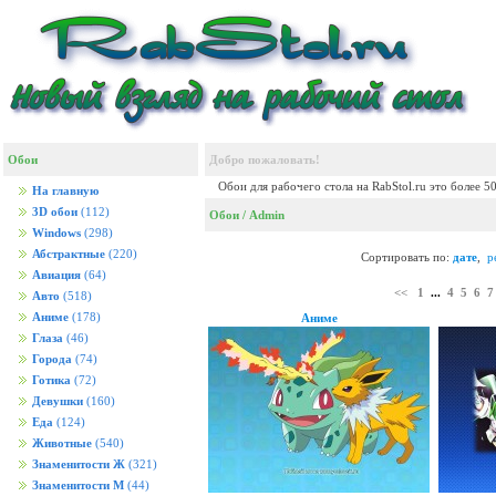
Обои
Добро пожаловать!
Обои для рабочего стола на RabStol.ru это более 5
На главную
3D обои
(112)
Обои
/ Admin
Windows
(298)
Абстрактные
(220)
Сортировать по:
дате
,
р
Авиация
(64)
<<
1
...
4
5
6
7
Авто
(518)
Аниме
(178)
Аниме
Глаза
(46)
Города
(74)
Готика
(72)
Девушки
(160)
Еда
(124)
Животные
(540)
Знаменитости Ж
(321)
Знаменитости М
(44)