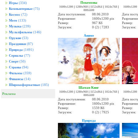
Покемоны
Игры
(334)
1600x1200
|
1280x960
|
1152x864
|
1024x768
|
1600x1200
Компьютерные
(75)
800x600
Дата поступления:
08.06.2010
Дата пост
Космос
(72)
Разрешение:
1600x1200 pix
Разрешени
Мото
(133)
Размер:
967 Кб
Размер:
Музыка
(239)
Загрузок:
0 (2) | 7283
Загрузок:
Мультфильмы
(146)
Аниме
Оружие
(53)
Праздники
(87)
Природа
(1491)
Сериалы
(77)
Спорт
(50)
Страны
(94)
Фильмы
(359)
Финансы
(14)
Широкоформатные
(185)
Шаман Кинг
1600x1200
|
1280x960
|
1152x864
|
1024x768
|
1600x1200
Реклама
800x600
Дата поступления:
08.06.2010
Дата пост
Разрешение:
1600x1200 pix
Разрешени
Размер:
1559 Кб
Размер:
Загрузок:
0 (2) | 7925
Загрузок:
Природа