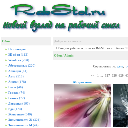
Обои
Добро пожаловать!
Обои для рабочего стола на RabStol.ru это более 5
На главную
3D обои
(112)
Обои
/ Admin
Windows
(298)
Абстрактные
(220)
Сортировать по:
дате
,
р
Авиация
(64)
<<
1
...
627
628
629
6
Авто
(518)
Аниме
(178)
Абстрактные
Глаза
(46)
Города
(74)
Готика
(72)
Девушки
(160)
Еда
(124)
Животные
(540)
Знаменитости Ж
(321)
Знаменитости М
(44)