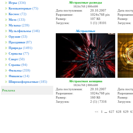
Абстрактные разводы
Игры
(334)
1024x768
|
800x600
Компьютерные
(75)
Дата поступления:
20.10.2007
Дата пост
Космос
(72)
Разрешение:
1024x768 pix
Разрешени
Размер:
107 Кб
Размер:
Мото
(133)
Загрузок:
1 (1) | 8101
Загрузок:
Музыка
(239)
Абстрактные
Мультфильмы
(146)
Оружие
(53)
Праздники
(87)
Природа
(1491)
Сериалы
(77)
Спорт
(50)
Страны
(94)
Фильмы
(359)
Финансы
(14)
Абстрактная женщина
Широкоформатные
(185)
1024x768
|
800x600
Дата поступления:
20.10.2007
Дата пост
Реклама
Разрешение:
1024x768 pix
Разрешени
Размер:
160 Кб
Размер:
Загрузок:
2 (1) | 7316
Загрузок:
<<
1
...
627
628
629
6