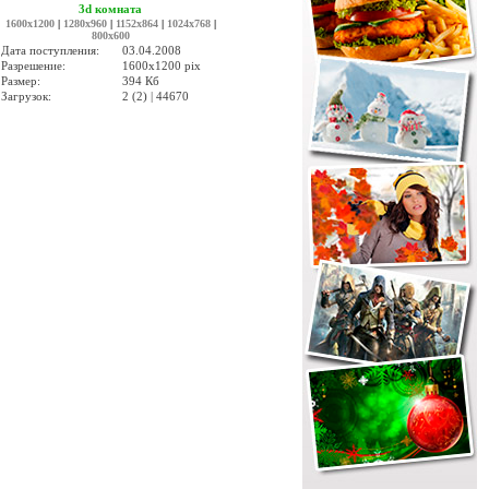
3d комната
1600x1200
|
1280x960
|
1152x864
|
1024x768
|
800x600
Дата поступления:
03.04.2008
Разрешение:
1600x1200 pix
Размер:
394 Кб
Загрузок:
2 (2) | 44670