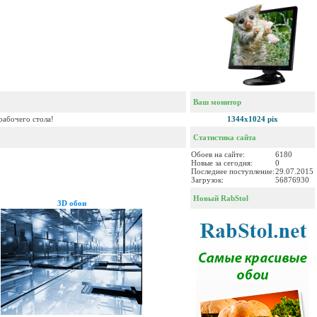
Ваш монитор
рабочего стола!
1344x1024 pix
Статистика сайта
Обоев на сайте:
6180
Новые за сегодня:
0
Последнее поступление:
29.07.2015
Загрузок:
56876930
Новый RabStol
3D обои