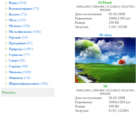
3d Plastic
Игры
(334)
1600x1200
|
1280x960
|
1152x864
|
1024x768
|
Компьютерные
(75)
800x600
Дата поступления:
03.04.2008
Космос
(72)
Разрешение:
1600x1200 pix
Мото
(133)
Размер:
239 Кб
Музыка
(239)
Загрузок:
1 (0) | 33246
Мультфильмы
(146)
3D обои
Оружие
(53)
Праздники
(87)
Природа
(1491)
Сериалы
(77)
Спорт
(50)
Страны
(94)
Фильмы
(359)
Финансы
(14)
Широкоформатные
(185)
3D
1600x1200
|
1280x960
|
1152x864
|
1024x768
|
Реклама
800x600
Дата поступления:
30.03.2008
Разрешение:
1600x1200 pix
Размер:
430 Кб
Загрузок:
0 (3) | 122001