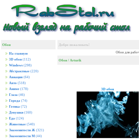
Обои
Добро пожаловать!
Обои для рабоч
На главную
3D обои
(112)
Обои
/ Arturik
Windows
(298)
Абстрактные
(220)
Авиация
(64)
Авто
(518)
Аниме
(178)
3D обои
Глаза
(46)
Города
(74)
Готика
(72)
Девушки
(160)
Еда
(124)
Животные
(540)
Знаменитости Ж
(321)
Знаменитости М
(44)