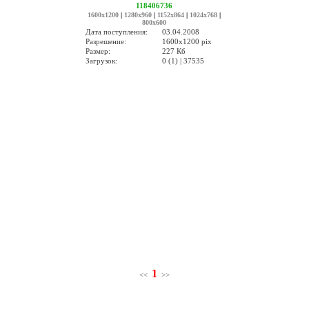
118406736
1600x1200
|
1280x960
|
1152x864
|
1024x768
|
800x600
Дата поступления:
03.04.2008
Разрешение:
1600x1200 pix
Размер:
227 Кб
Загрузок:
0 (1) | 37535
1
<<
>>