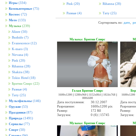
Игры
(334)
Pink
(20)
Rihanna
(28)
Компьютерные
(75)
Разные
(4)
Тату
(25)
Космос
(72)
Мото
(133)
Сортировать по:
дате
,
ре
Музыка
(239)
Alizee
(50)
Bushido
(7)
Музыка: Бритни Спирс
М
Evanescence
(12)
K-maro
(3)
Nirvana
(4)
Pink
(20)
Rihanna
(28)
Shakira
(38)
Tokio Hotel
(18)
Бритни Спирс
(22)
Разные
(4)
Голая Бритни Спирс
Бер
1600x1200
|
1280x960
|
1152x864
|
1024x768
|
1600x1200
Тату
(25)
800x600
Мультфильмы
(146)
Дата поступления:
30.12.2007
Дата пост
Разрешение:
1600x1200 pix
Разрешени
Оружие
(53)
Размер:
172 Кб
Размер:
Праздники
(87)
Загрузок:
0 (6) | 15745
Загрузок:
Природа
(1491)
Музыка: Бритни Спирс
М
Сериалы
(77)
Спорт
(50)
Страны
(94)