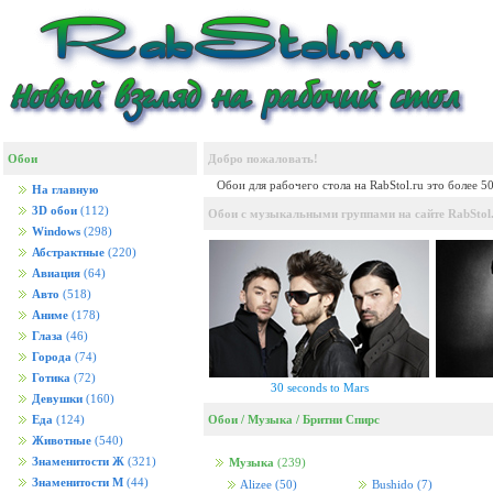
Обои
Добро пожаловать!
Обои для рабочего стола на RabStol.ru это более 5
На главную
3D обои
(112)
Обои с музыкальными группами на сайте RabStol.
Windows
(298)
Абстрактные
(220)
Авиация
(64)
Авто
(518)
Аниме
(178)
Глаза
(46)
Города
(74)
Готика
(72)
30 seconds to Mars
Девушки
(160)
Обои
/
Музыка
/
Бритни Спирс
Еда
(124)
Животные
(540)
Знаменитости Ж
(321)
Музыка
(239)
Знаменитости М
(44)
Alizee
(50)
Bushido
(7)