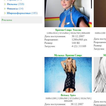
Фильмы
(359)
Финансы
(14)
Широкоформатные
(185)
Реклама
Бритни Спирс Токсик
1280x1024
|
1152x864
|
1024x768
|
800x600
1600x1200
Дата поступления:
30.12.2007
Дата пост
Разрешение:
1280x960 pix
Разрешени
Размер:
144 Кб
Размер:
Загрузок:
4 (2) | 11169
Загрузок:
Музыка: Бритни Спирс
М
Britney Spirs
1600x1200
|
1280x960
|
1152x864
|
1024x768
|
800x600
Дата пост
Дата поступления:
30.12.2007
Разрешени