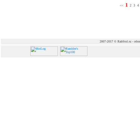
1
<<
2
3
4
2007-2017 © RabStol.ru - обои