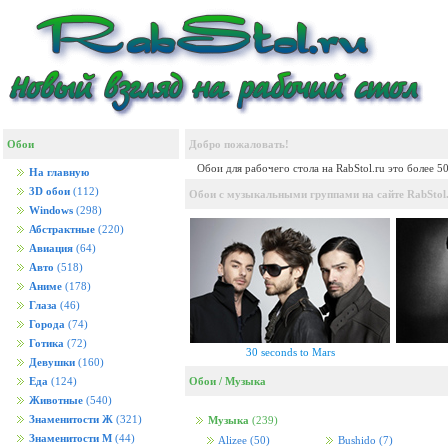
Обои
Добро пожаловать!
Обои для рабочего стола на RabStol.ru это более 5
На главную
3D обои
(112)
Обои с музыкальными группами на сайте RabStol.
Windows
(298)
Абстрактные
(220)
Авиация
(64)
Авто
(518)
Аниме
(178)
Глаза
(46)
Города
(74)
Готика
(72)
30 seconds to Mars
Девушки
(160)
Обои
/
Музыка
Еда
(124)
Животные
(540)
Знаменитости Ж
(321)
Музыка
(239)
Знаменитости М
(44)
Alizee
(50)
Bushido
(7)