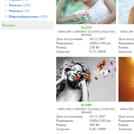
Фильмы
(359)
Финансы
(14)
Широкоформатные
(185)
Реклама
№2259
1600x1200
|
1280x960
|
1152x864
|
1024x768
|
1600x1200
800x600
Дата поступления:
30.12.2007
Дата пост
Разрешение:
1600x1200 pix
Разрешени
Размер:
238 Кб
Размер:
Загрузок:
0 (7) | 6838
Загрузок:
№2389
1600x1200
|
1280x960
|
1152x864
|
1024x768
|
1600x1200
800x600
Дата поступления:
30.12.2007
Дата пост
Разрешение:
1600x1200 pix
Разрешени
Размер:
266 Кб
Размер:
Загрузок:
0 (6) | 9408
Загрузок: