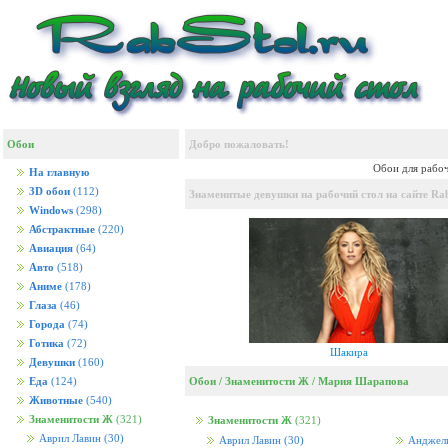
Обои
Добро пожаловать!
Обои для рабоч
На главную
3D обои
(112)
Знаменитые девушки на рабочий стол на сайте Rab
Windows
(298)
Абстрактные
(220)
Авиация
(64)
Авто
(518)
Аниме
(178)
Глаза
(46)
Города
(74)
Готика
(72)
Шакира
Девушки
(160)
Обои
/
Знаменитости Ж
/
Мария Шарапова
Еда
(124)
Животные
(540)
Знаменитости Ж
(321)
Знаменитости Ж
(321)
Аврил Лавин
(30)
Аврил Лавин
(30)
Анджел