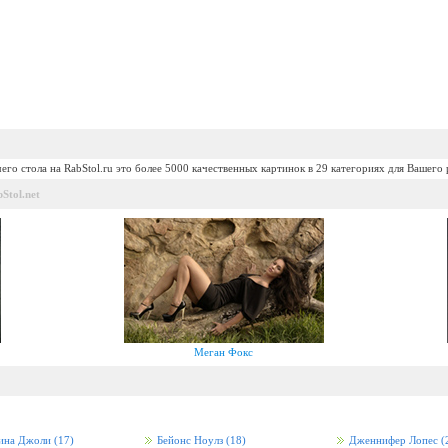
его стола на RabStol.ru это более 5000 качественных картинок в 29 категориях для Вашего 
Stol.net
Меган Фокс
ина Джоли
(17)
Бейонс Ноулз
(18)
Дженнифер Лопес
(