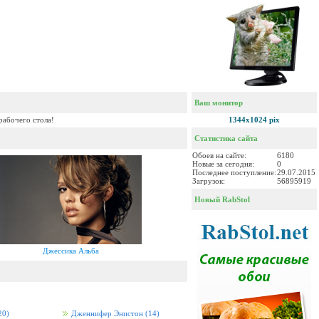
Ваш монитор
рабочего стола!
1344x1024 pix
Статистика сайта
Обоев на сайте:
6180
Новые за сегодня:
0
Последнее поступление:
29.07.2015
Загрузок:
56895919
Новый RabStol
Джессика Альба
20)
Дженнифер Энистон
(14)