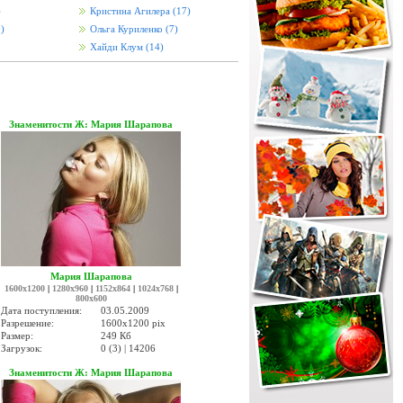
)
Кристина Агилера
(17)
)
Ольга Куриленко
(7)
Хайди Клум
(14)
Знаменитости Ж: Мария Шарапова
Мария Шарапова
1600x1200
|
1280x960
|
1152x864
|
1024x768
|
800x600
Дата поступления:
03.05.2009
Разрешение:
1600x1200 pix
Размер:
249 Кб
Загрузок:
0 (3) | 14206
Знаменитости Ж: Мария Шарапова