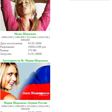
Маша Шарапова
1600x1200
|
1280x960
|
1152x864
|
1024x768
|
800x600
Дата поступления:
03.05.2009
Разрешение:
1600x1200 pix
Размер:
374 Кб
Загрузок:
0 (3) | 8608
Знаменитости Ж: Мария Шарапова
Мария Шарапова сборная России
1600x1200
|
1280x960
|
1152x864
|
1024x768
|
800x600