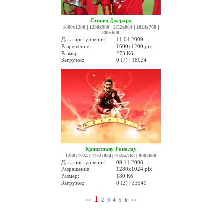
Стивен Джерард
1600x1200
|
1280x960
|
1152x864
|
1024x768
|
800x600
Дата поступления:
11.04.2009
Разрешение:
1600x1200 pix
Размер:
273 Кб
Загрузок:
0 (7) | 18024
Криштиану Роналду
1280x1024
|
1152x864
|
1024x768
|
800x600
Дата поступления:
09.11.2008
Разрешение:
1280x1024 pix
Размер:
180 Кб
Загрузок:
0 (2) | 33549
1
<<
2
3
4
5
6
>>