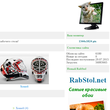
Ваш монитор
рабочего стола!
1344x1024 pix
Статистика сайта
Обоев на сайте:
6180
Новые за сегодня:
0
Последнее поступление:
29.07.2015
Загрузок:
56883665
Новый RabStol
Хоккей
Хоккей
(4)