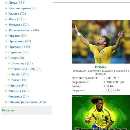
Игры
(334)
Компьютерные
(75)
Космос
(72)
Мото
(133)
Музыка
(239)
Мультфильмы
(146)
Оружие
(53)
Праздники
(87)
Природа
(1491)
Сериалы
(77)
Спорт
(50)
Велоспорт
(12)
Неймар
Олимпиада 2008
(22)
1600x1200
|
1280x960
|
1152x864
|
1024x768
|
800x600
Футбол
(10)
Дата поступления:
29.07.2015
Хоккей
(4)
Разрешение:
1600x1200 pix
Страны
(94)
Размер:
168 Кб
Загрузок:
3 (1) | 6735
Фильмы
(359)
Финансы
(14)
Широкоформатные
(185)
Реклама