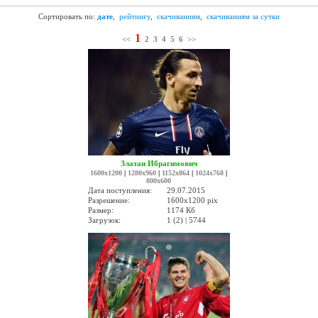
Сортировать по:
дате
,
рейтингу
,
скачиваниям
,
скачиваниям за сутки
1
<<
2
3
4
5
6
>>
Златан Ибрагимович
1600x1200
|
1280x960
|
1152x864
|
1024x768
|
800x600
Дата поступления:
29.07.2015
Разрешение:
1600x1200 pix
Размер:
1174 Кб
Загрузок:
1 (2) | 5744