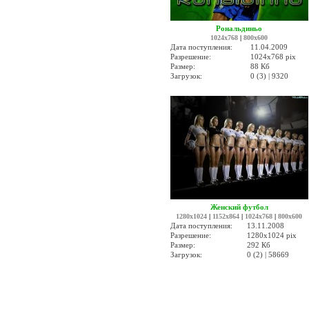
Рональдиньо
1024x768
|
800x600
Дата поступления:
11.04.2009
Разрешение:
1024x768 pix
Размер:
88 Кб
Загрузок:
0 (3) | 9320
Женский футбол
1280x1024
|
1152x864
|
1024x768
|
800x600
Дата поступления:
13.11.2008
Разрешение:
1280x1024 pix
Размер:
292 Кб
Загрузок:
0 (2) | 58669