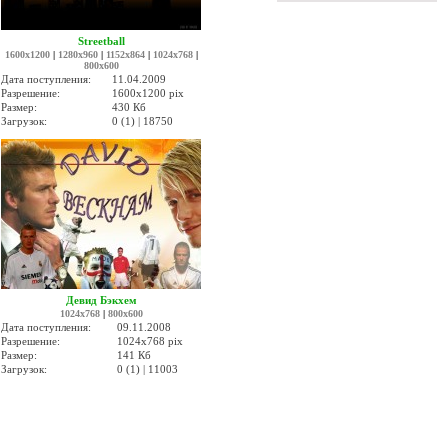
Streetball
1600x1200
|
1280x960
|
1152x864
|
1024x768
|
800x600
Дата поступления:
11.04.2009
Разрешение:
1600x1200 pix
Размер:
430 Кб
Загрузок:
0 (1) | 18750
Девид Бэкхем
1024x768
|
800x600
Дата поступления:
09.11.2008
Разрешение:
1024x768 pix
Размер:
141 Кб
Загрузок:
0 (1) | 11003