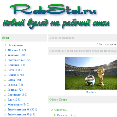
Обои
Добро пожаловать!
Обои для рабоч
На главную
3D обои
(112)
Спортивные обои для рабочего стола на RabStol.n
Windows
(298)
Абстрактные
(220)
Авиация
(64)
Авто
(518)
Аниме
(178)
Глаза
(46)
Города
(74)
Готика
(72)
Футбол
Девушки
(160)
Обои
/
Спорт
Еда
(124)
Животные
(540)
Знаменитости Ж
(321)
Спорт
(50)
Знаменитости М
(44)
Велоспорт
(12)