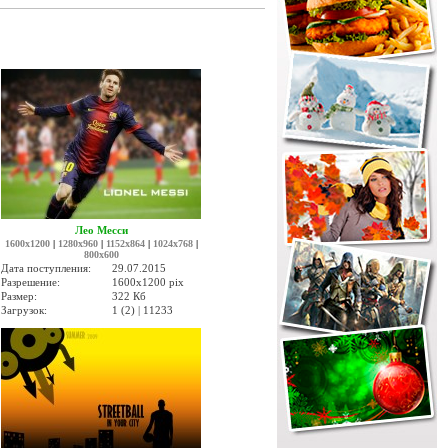
Лео Месси
1600x1200
|
1280x960
|
1152x864
|
1024x768
|
800x600
Дата поступления:
29.07.2015
Разрешение:
1600x1200 pix
Размер:
322 Кб
Загрузок:
1 (2) | 11233