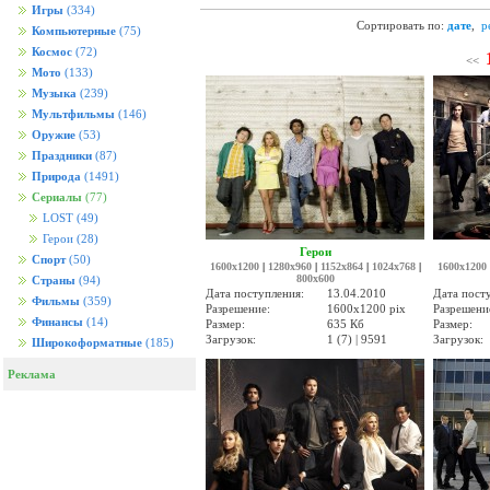
Игры
(334)
Сортировать по:
дате
,
р
Компьютерные
(75)
Космос
(72)
<<
Мото
(133)
Музыка
(239)
Мультфильмы
(146)
Оружие
(53)
Праздники
(87)
Природа
(1491)
Сериалы
(77)
LOST
(49)
Герои
(28)
Герои
Спорт
(50)
1600x1200
|
1280x960
|
1152x864
|
1024x768
|
1600x1200
800x600
Страны
(94)
Дата поступления:
13.04.2010
Дата пост
Фильмы
(359)
Разрешение:
1600x1200 pix
Разрешени
Финансы
(14)
Размер:
635 Кб
Размер:
Загрузок:
1 (7) | 9591
Загрузок:
Широкоформатные
(185)
Реклама