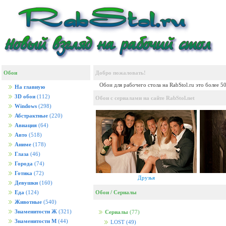
Обои
Добро пожаловать!
Обои для рабочего стола на RabStol.ru это более 5
На главную
3D обои
(112)
Обои с сериалами на сайте RabStol.net
Windows
(298)
Абстрактные
(220)
Авиация
(64)
Авто
(518)
Аниме
(178)
Глаза
(46)
Города
(74)
Готика
(72)
Друзья
Девушки
(160)
Обои
/
Сериалы
Еда
(124)
Животные
(540)
Знаменитости Ж
(321)
Сериалы
(77)
Знаменитости М
(44)
LOST
(49)