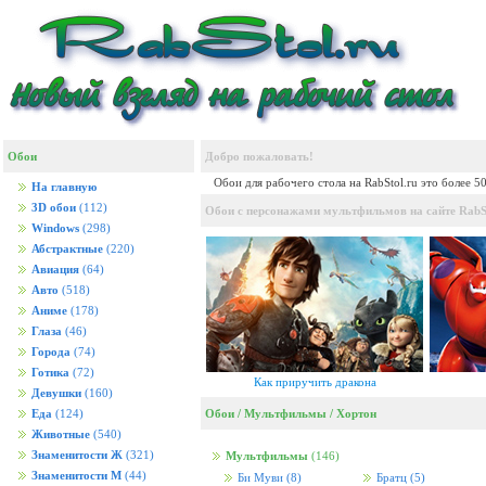
Обои
Добро пожаловать!
Обои для рабочего стола на RabStol.ru это более 5
На главную
3D обои
(112)
Обои с персонажами мультфильмов на сайте RabSt
Windows
(298)
Абстрактные
(220)
Авиация
(64)
Авто
(518)
Аниме
(178)
Глаза
(46)
Города
(74)
Готика
(72)
Как приручить дракона
Девушки
(160)
Обои
/
Мультфильмы
/
Хортон
Еда
(124)
Животные
(540)
Знаменитости Ж
(321)
Мультфильмы
(146)
Знаменитости М
(44)
Би Муви
(8)
Братц
(5)