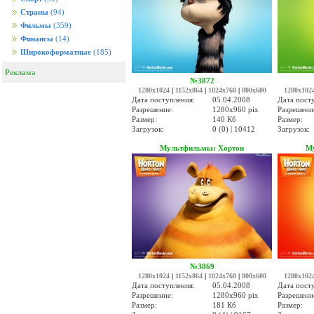
Страны
(94)
Фильмы
(359)
Финансы
(14)
Широкоформатные
(185)
Реклама
№3872
1280x1024
|
1152x864
|
1024x768
|
800x600
1280x102
Дата поступления:
05.04.2008
Дата пост
Разрешение:
1280x960 pix
Разрешени
Размер:
140 Кб
Размер:
Загрузок:
0 (0) | 10412
Загрузок:
Мультфильмы: Хортон
М
№3869
1280x1024
|
1152x864
|
1024x768
|
800x600
1280x102
Дата поступления:
05.04.2008
Дата пост
Разрешение:
1280x960 pix
Разрешени
Размер:
181 Кб
Размер: