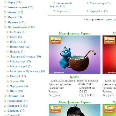
Игры
(334)
Ледниковый
Мадагаскар
(15)
период
(10)
Компьютерные
(75)
Хортон
(8)
Чародейки
(5)
Космос
(72)
Мото
(133)
Сортировать по:
дате
,
р
Музыка
(239)
Мультфильмы
(146)
Би Муви
(8)
Мультфильмы: Хортон
М
Братц
(5)
ВАЛЛ-И
(11)
Винкс Клуб
(20)
Вольт
(13)
Ледниковый период
(10)
Мадагаскар
(15)
Мадагаскар 2
(5)
Монстры vs Пришельцы
(9)
Рататуй
(17)
№3875
1280x1024
|
1152x864
|
1024x768
|
800x600
1280x102
Хортон
(8)
Дата поступления:
05.04.2008
Дата пост
Чародейки
(5)
Разрешение:
1280x960 pix
Разрешени
Шрек
(19)
Размер:
159 Кб
Размер:
Загрузок:
1 (2) | 12416
Загрузок:
Оружие
(53)
Праздники
(87)
Мультфильмы: Хортон
М
Природа
(1491)
Сериалы
(77)
Спорт
(50)