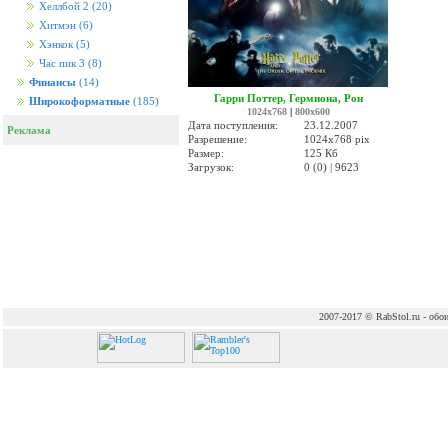
Хеллбой 2
(20)
Хитмэн
(6)
Хэнкок
(5)
Час пик 3
(8)
Финансы
(14)
Гарри Поттер, Гермиона, Рон
Широкоформатные
(185)
1024x768
|
800x600
Дата поступления:
23.12.2007
Реклама
Разрешение:
1024x768 pix
Размер:
125 Кб
Загрузок:
0 (0) | 9623
2007-2017 © RabStol.ru - обои