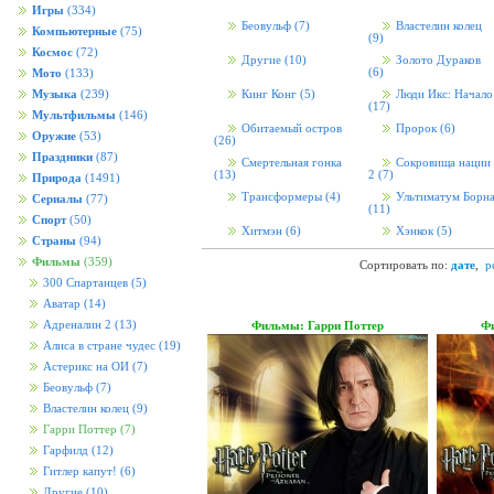
Игры
(334)
Беовульф
(7)
Властелин колец
Компьютерные
(75)
(9)
Космос
(72)
Другие
(10)
Золото Дураков
(6)
Мото
(133)
Музыка
(239)
Кинг Конг
(5)
Люди Икс: Начало
(17)
Мультфильмы
(146)
Обитаемый остров
Пророк
(6)
Оружие
(53)
(26)
Праздники
(87)
Смертельная гонка
Сокровища нации
(13)
2
(7)
Природа
(1491)
Трансформеры
(4)
Ультиматум Борн
Сериалы
(77)
(11)
Спорт
(50)
Хитмэн
(6)
Хэнкок
(5)
Страны
(94)
Фильмы
(359)
Сортировать по:
дате
,
р
300 Спартанцев
(5)
Аватар
(14)
Адреналин 2
(13)
Фильмы: Гарри Поттер
Фи
Алиса в стране чудес
(19)
Астерикс на ОИ
(7)
Беовульф
(7)
Властелин колец
(9)
Гарри Поттер
(7)
Гарфилд
(12)
Гитлер капут!
(6)
Другие
(10)