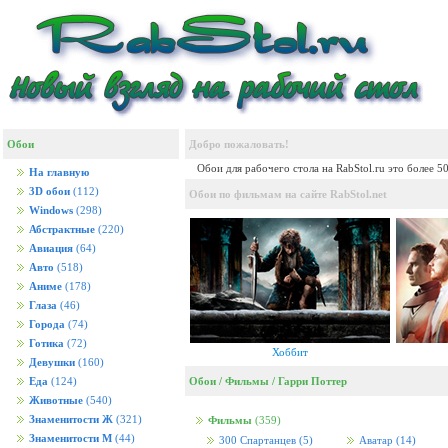
Обои
Добро пожаловать!
Обои для рабочего стола на RabStol.ru это более 5
На главную
3D обои
(112)
Обои по фильмам на сайте RabStol.net
Windows
(298)
Абстрактные
(220)
Авиация
(64)
Авто
(518)
Аниме
(178)
Глаза
(46)
Города
(74)
Готика
(72)
Хоббит
Девушки
(160)
Обои
/
Фильмы
/
Гарри Поттер
Еда
(124)
Животные
(540)
Знаменитости Ж
(321)
Фильмы
(359)
Знаменитости М
(44)
300 Спартанцев
(5)
Аватар
(14)