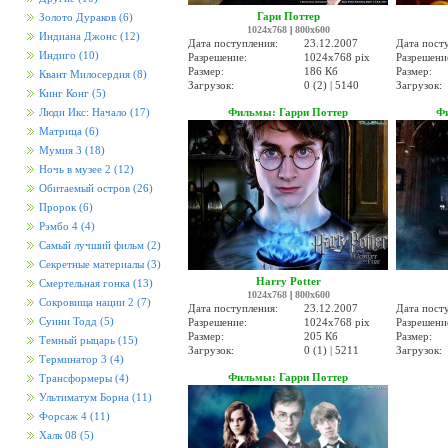
Гари Поттер
Золото Дураков
(6)
1024x768
|
800x600
Индиана Джонс
(12)
Дата поступления:
23.12.2007
Дата пост
Индиго
(10)
Разрешение:
1024x768 pix
Разрешени
Размер:
186 Кб
Размер:
Квант Милосердия
(8)
Загрузок:
0 (2) | 5140
Загрузок:
Кинг Конг
(5)
Фильмы: Гарри Поттер
Фи
Люди Икс: Начало
(17)
Матрица
(6)
Мумия 3
(18)
Ночь в музее 2
(12)
Обитаемый остров
(26)
Пророк
(6)
Рэмбо 4
(4)
Самый лучший фильм
(2)
Секретные материалы
(3)
Harry Potter
Смертельная гонка
(13)
1024x768
|
800x600
Сокровища нации 2
(7)
Дата поступления:
23.12.2007
Дата пост
Суини Тодд
(5)
Разрешение:
1024x768 pix
Разрешени
Размер:
205 Кб
Размер:
Темный рыцарь
(15)
Загрузок:
0 (1) | 5211
Загрузок:
Терминатор 3
(4)
Фильмы: Гарри Поттер
Трансформеры
(4)
Ультиматум Борна
(11)
Форсаж 4
(11)
Халк 08
(5)