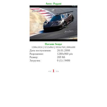
Авто: Pagani
Пагани Зонда
1280x1024
|
1152x864
|
1024x768
|
800x600
Дата поступления:
26.01.2008
Разрешение:
1280x960 pix
Размер:
269 Кб
Загрузок:
0 (1) | 9486
1
<<
>>