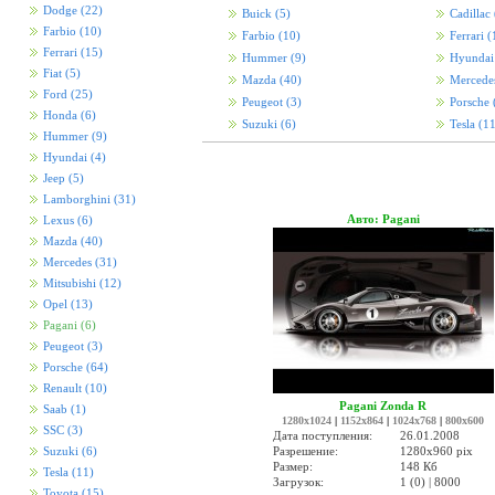
Dodge
(22)
Buick
(5)
Cadillac
Farbio
(10)
Farbio
(10)
Ferrari
(
Ferrari
(15)
Hummer
(9)
Hyunda
Fiat
(5)
Mazda
(40)
Mercede
Ford
(25)
Peugeot
(3)
Porsche
Honda
(6)
Suzuki
(6)
Tesla
(11
Hummer
(9)
Hyundai
(4)
Jeep
(5)
Lamborghini
(31)
Авто: Pagani
Lexus
(6)
Mazda
(40)
Mercedes
(31)
Mitsubishi
(12)
Opel
(13)
Pagani
(6)
Peugeot
(3)
Porsche
(64)
Renault
(10)
Pagani Zonda R
Saab
(1)
1280x1024
|
1152x864
|
1024x768
|
800x600
SSC
(3)
Дата поступления:
26.01.2008
Разрешение:
1280x960 pix
Suzuki
(6)
Размер:
148 Кб
Tesla
(11)
Загрузок:
1 (0) | 8000
Toyota
(15)