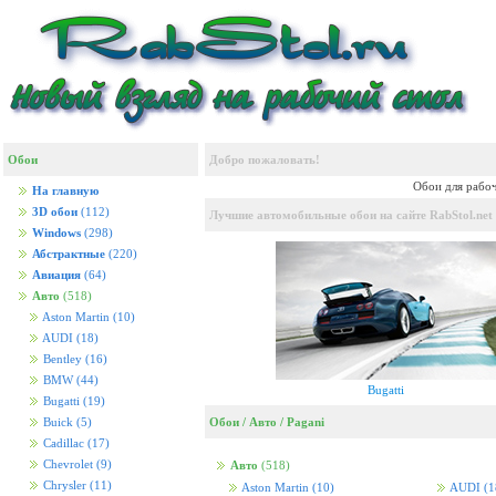
Обои
Добро пожаловать!
Обои для рабоч
На главную
3D обои
(112)
Лучшие автомобильные обои на сайте RabStol.net
Windows
(298)
Абстрактные
(220)
Авиация
(64)
Авто
(518)
Aston Martin
(10)
AUDI
(18)
Bentley
(16)
BMW
(44)
Bugatti
Bugatti
(19)
Обои
/
Авто
/
Pagani
Buick
(5)
Cadillac
(17)
Chevrolet
(9)
Авто
(518)
Chrysler
(11)
Aston Martin
(10)
AUDI
(1