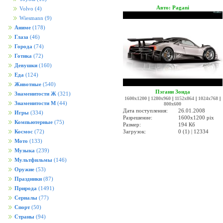
Авто: Pagani
Volvo
(4)
Wiesmann
(9)
Аниме
(178)
Глаза
(46)
Города
(74)
Готика
(72)
Девушки
(160)
Еда
(124)
Животные
(540)
Пэгани Зонда
Знаменитости Ж
(321)
1600x1200
|
1280x960
|
1152x864
|
1024x768
|
Знаменитости М
(44)
800x600
Дата поступления:
26.01.2008
Игры
(334)
Разрешение:
1600x1200 pix
Компьютерные
(75)
Размер:
194 Кб
Загрузок:
0 (1) | 12334
Космос
(72)
Мото
(133)
Музыка
(239)
Мультфильмы
(146)
Оружие
(53)
Праздники
(87)
Природа
(1491)
Сериалы
(77)
Спорт
(50)
Страны
(94)