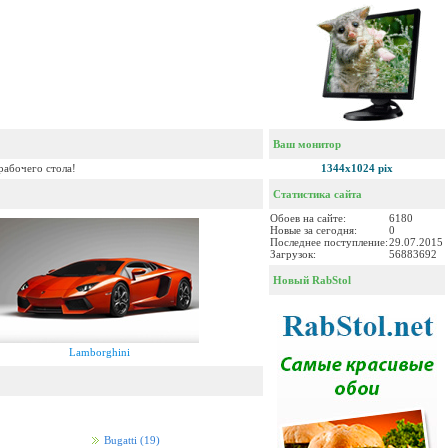
Ваш монитор
рабочего стола!
1344x1024 pix
Статистика сайта
Обоев на сайте:
6180
Новые за сегодня:
0
Последнее поступление:
29.07.2015
Загрузок:
56883692
Новый RabStol
Lamborghini
Bugatti
(19)