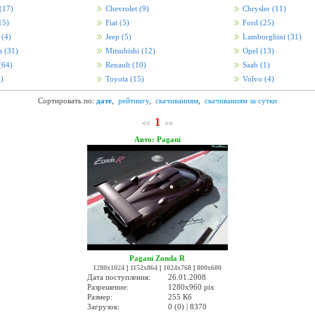
(17)
Chevrolet
(9)
Chrysler
(11)
15)
Fiat
(5)
Ford
(25)
i
(4)
Jeep
(5)
Lamborghini
(31)
s
(31)
Mitsubishi
(12)
Opel
(13)
(64)
Renault
(10)
Saab
(1)
)
Toyota
(15)
Volvo
(4)
Сортировать по:
дате
,
рейтингу
,
скачиваниям
,
скачиваниям за сутки
1
<<
>>
Авто: Pagani
Pagani Zonda R
1280x1024
|
1152x864
|
1024x768
|
800x600
Дата поступления:
26.01.2008
Разрешение:
1280x960 pix
Размер:
255 Кб
Загрузок:
0 (0) | 8370