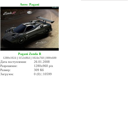
Авто: Pagani
Pagani Zonda R
1280x1024
|
1152x864
|
1024x768
|
800x600
Дата поступления:
26.01.2008
Разрешение:
1280x960 pix
Размер:
309 Кб
Загрузок:
0 (0) | 10599