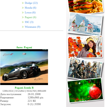
Dodge
(22)
Honda
(6)
Lexus
(6)
Pagani
(6)
SSC
(3)
Wiesmann
(9)
Авто: Pagani
Pagani Zonda R
1280x1024
|
1152x864
|
1024x768
|
800x600
Дата поступления:
26.01.2008
Разрешение:
1280x960 pix
Размер:
221 Кб
Загрузок:
0 (1) | 9390