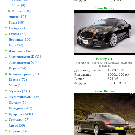
Volvo
(4)
Авто: Bentley
Wiesmann
(9)
Аниме
(178)
Глаза
(46)
Города
(74)
Готика
(72)
Девушки
(160)
Еда
(124)
Животные
(540)
Знаменитости Ж
(321)
Bentley GT
Знаменитости М
(44)
1600x1200
|
1280x960
|
1152x864
|
1024x768
|
800x600
Игры
(334)
Дата поступления:
17.09.2008
Компьютерные
(75)
Разрешение:
1600x1200 pix
Размер:
374 Кб
Космос
(72)
Загрузок:
0 (6) | 19801
Мото
(133)
Авто: Bentley
Музыка
(239)
Мультфильмы
(146)
Оружие
(53)
Праздники
(87)
Природа
(1491)
Сериалы
(77)
Спорт
(50)
Страны
(94)