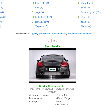
(17)
Chevrolet
(9)
Chrysler
(11)
15)
Fiat
(5)
Ford
(25)
i
(4)
Jeep
(5)
Lamborghini
(31)
s
(31)
Mitsubishi
(12)
Opel
(13)
(64)
Renault
(10)
Saab
(1)
)
Toyota
(15)
Volvo
(4)
Сортировать по:
дате
,
рейтингу
,
скачиваниям
,
скачиваниям за сутки
1
<<
2
>>
Авто: Bentley
Bentley Continental GT
1600x1200
|
1280x960
|
1152x864
|
1024x768
|
800x600
Дата поступления:
17.09.2008
Разрешение:
1600x1200 pix
Размер:
341 Кб
Загрузок:
5 (0) | 8113