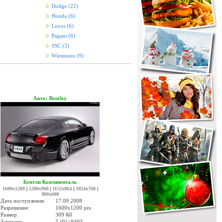
Dodge
(22)
Honda
(6)
Lexus
(6)
Pagani
(6)
SSC
(3)
Wiesmann
(9)
Авто: Bentley
Бентли Континенталь
1600x1200
|
1280x960
|
1152x864
|
1024x768
|
800x600
Дата поступления:
17.09.2008
Разрешение:
1600x1200 pix
Размер:
309 Кб
Загрузок:
5 (0) | 9403