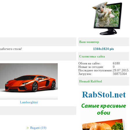
Ваш монитор
рабочего стола!
1344x1024 pix
Статистика сайта
Обоев на сайте:
6180
Новые за сегодня:
0
Последнее поступление:
29.07.2015
Загрузок:
56875564
Новый RabStol
Lamborghini
Bugatti
(19)