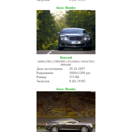
Авто: Bentley
Бентлей
1600x1200
|
1280x960
|
1152x864
|
1024x768
|
800x600
Дата поступления:
20.10.2007
Разрешение:
1600x1200 pix
Размер:
373 Кб
Загрузок:
0 (6) | 9185
Авто: Bentley