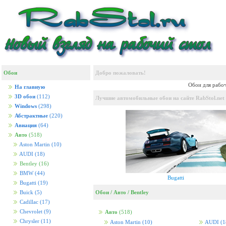
Обои
Добро пожаловать!
Обои для рабоч
На главную
3D обои
(112)
Лучшие автомобильные обои на сайте RabStol.net
Windows
(298)
Абстрактные
(220)
Авиация
(64)
Авто
(518)
Aston Martin
(10)
AUDI
(18)
Bentley
(16)
BMW
(44)
Bugatti
Bugatti
(19)
Обои
/
Авто
/
Bentley
Buick
(5)
Cadillac
(17)
Chevrolet
(9)
Авто
(518)
Chrysler
(11)
Aston Martin
(10)
AUDI
(1