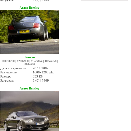
Авто: Bentley
Бентли
1600x1200
|
1280x960
|
1152x864
|
1024x768
|
800x600
Дата поступления:
20.10.2007
Разрешение:
1600x1200 pix
Размер:
333 Кб
Загрузок:
5 (0) | 7469
Авто: Bentley