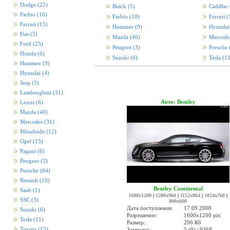
Dodge
(22)
Buick
(5)
Cadillac
Farbio
(10)
Farbio
(10)
Ferrari
(
Ferrari
(15)
Hummer
(9)
Hyunda
Fiat
(5)
Mazda
(40)
Mercede
Ford
(25)
Peugeot
(3)
Porsche
Honda
(6)
Suzuki
(6)
Tesla
(11
Hummer
(9)
Hyundai
(4)
Jeep
(5)
Lamborghini
(31)
Авто: Bentley
Lexus
(6)
Mazda
(40)
Mercedes
(31)
Mitsubishi
(12)
Opel
(13)
Pagani
(6)
Peugeot
(3)
Porsche
(64)
Renault
(10)
Bentley Continental
Saab
(1)
1600x1200
|
1280x960
|
1152x864
|
1024x768
|
SSC
(3)
800x600
Дата поступления:
17.09.2008
Suzuki
(6)
Разрешение:
1600x1200 pix
Tesla
(11)
Размер:
206 Кб
Toyota
(15)
Загрузок:
5 (0) | 9368