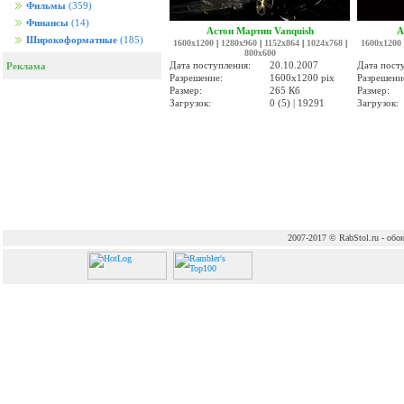
Фильмы
(359)
Финансы
(14)
Астон Мартин Vanquish
A
Широкоформатные
(185)
1600x1200
|
1280x960
|
1152x864
|
1024x768
|
1600x1200
800x600
Дата поступления:
20.10.2007
Дата пост
Реклама
Разрешение:
1600x1200 pix
Разрешени
Размер:
265 Кб
Размер:
Загрузок:
0 (5) | 19291
Загрузок:
2007-2017 © RabStol.ru - обои