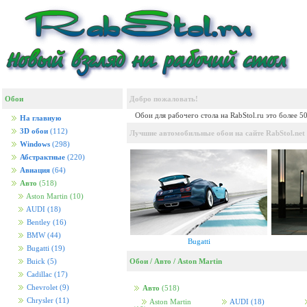
Обои
Добро пожаловать!
Обои для рабочего стола на RabStol.ru это более 5
На главную
3D обои
(112)
Лучшие автомобильные обои на сайте RabStol.net
Windows
(298)
Абстрактные
(220)
Авиация
(64)
Авто
(518)
Aston Martin
(10)
AUDI
(18)
Bentley
(16)
BMW
(44)
Bugatti
Bugatti
(19)
Обои
/
Авто
/
Aston Martin
Buick
(5)
Cadillac
(17)
Chevrolet
(9)
Авто
(518)
Chrysler
(11)
Aston Martin
AUDI
(18)