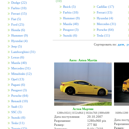
(10)
Dodge
(22)
Buick
(5)
Cadillac
(17)
Farbio
(10)
Farbio
(10)
Ferrari
(15)
Ferrari
(15)
Hummer
(9)
Hyundai
(4)
Fiat
(5)
Mazda
(40)
Mercedes
(31)
Ford
(25)
Peugeot
(3)
Porsche
(64)
Honda
(6)
Hummer
(9)
Suzuki
(6)
Tesla
(11)
Hyundai
(4)
Сортировать по:
дате
,
р
Jeep
(5)
Lamborghini
(31)
Lexus
(6)
Авто: Aston Martin
Mazda
(40)
Mercedes
(31)
Mitsubishi
(12)
Opel
(13)
Pagani
(6)
Peugeot
(3)
Porsche
(64)
Renault
(10)
Saab
(1)
Астон Мартин
SSC
(3)
1280x1024
|
1152x864
|
1024x768
|
800x600
1600x1200
Дата поступления:
20.10.2007
Suzuki
(6)
Дата пост
Разрешение:
1280x960 pix
Tesla
(11)
Разрешени
Размер:
277 Кб
Размер:
Toyota
(15)
Загрузок:
0 (4) | 7410