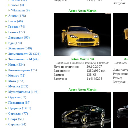
Загрузок:
Volvo
(4)
Wiesmann
(9)
Авто: Aston Martin
Аниме
(178)
Глаза
(46)
Города
(74)
Готика
(72)
Девушки
(160)
Еда
(124)
Животные
(540)
Знаменитости Ж
(321)
Aston Martin V8
As
Знаменитости М
(44)
1280x1024
|
1152x864
|
1024x768
|
800x600
1600x1200
Игры
(334)
Дата поступления:
20.10.2007
Дата пост
Компьютерные
(75)
Разрешение:
1280x960 pix
Разрешени
Размер:
138 Кб
Космос
(72)
Размер:
Загрузок:
1 (4) | 9208
Мото
(133)
Загрузок:
Музыка
(239)
Авто: Aston Martin
Мультфильмы
(146)
Оружие
(53)
Праздники
(87)
Природа
(1491)
Сериалы
(77)
Спорт
(50)
Страны
(94)