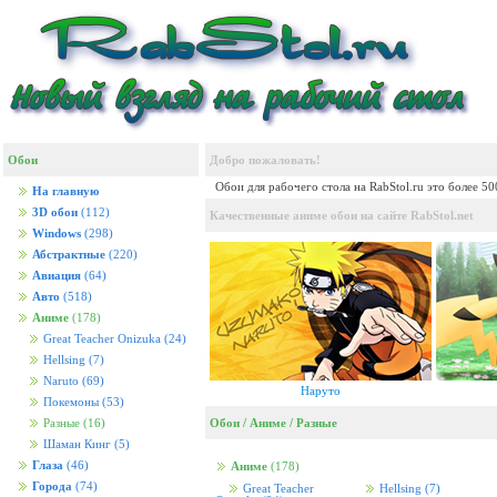
Обои
Добро пожаловать!
Обои для рабочего стола на RabStol.ru это более 5
На главную
3D обои
(112)
Качественные аниме обои на сайте RabStol.net
Windows
(298)
Абстрактные
(220)
Авиация
(64)
Авто
(518)
Аниме
(178)
Great Teacher Onizuka
(24)
Hellsing
(7)
Naruto
(69)
Наруто
Покемоны
(53)
Обои
/
Аниме
/
Разные
Разные
(16)
Шаман Кинг
(5)
Глаза
(46)
Аниме
(178)
Города
(74)
Great Teacher
Hellsing
(7)