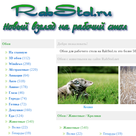
Обои
Добро пожаловать!
Обои для рабочего стола на RabStol.ru это более 5
На главную
3D обои
(112)
Обои с животными на сайте RabStol.net
Windows
(298)
Абстрактные
(220)
Авиация
(64)
Авто
(518)
Аниме
(178)
Глаза
(46)
Города
(74)
Готика
(72)
Кошки
Девушки
(160)
Обои
/
Животные
/
Кролики
Еда
(124)
Животные
(540)
Волки
(22)
Животные
(540)
Гепарды
(19)
Волки
(22)
Гепарды
(19)