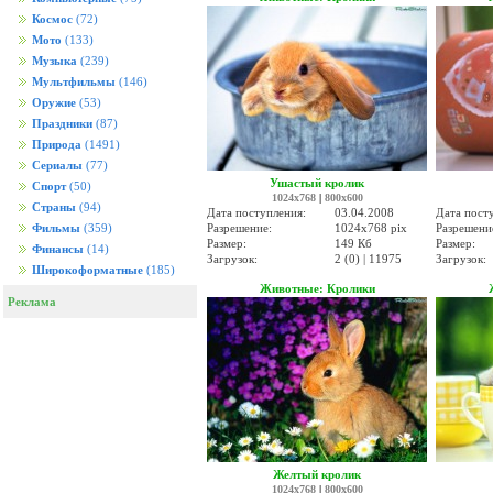
Космос
(72)
Мото
(133)
Музыка
(239)
Мультфильмы
(146)
Оружие
(53)
Праздники
(87)
Природа
(1491)
Сериалы
(77)
Ушастый кролик
Спорт
(50)
1024x768
|
800x600
Страны
(94)
Дата поступления:
03.04.2008
Дата пост
Разрешение:
1024x768 pix
Разрешени
Фильмы
(359)
Размер:
149 Кб
Размер:
Финансы
(14)
Загрузок:
2 (0) | 11975
Загрузок:
Широкоформатные
(185)
Животные: Кролики
Реклама
Желтый кролик
1024x768
|
800x600