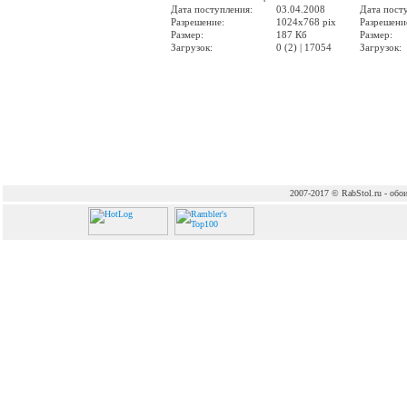
Дата поступления:
03.04.2008
Дата пост
Разрешение:
1024x768 pix
Разрешени
Размер:
187 Кб
Размер:
Загрузок:
0 (2) | 17054
Загрузок:
2007-2017 © RabStol.ru - обои