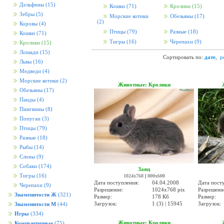
Дельфины
(15)
Кошки
(71)
Кролики
(15)
Зебры
(5)
Морские котики
Обезьяны
(17)
(2)
Коровы
(4)
Птицы
(79)
Разные
(18)
Кошки
(71)
Тигры
(16)
Черепахи
(9)
Кролики
(15)
Лошади
(15)
Сортировать по:
дате
,
р
Львы
(16)
Медведи
(4)
Морские котики
(2)
Животные: Кролики
Обезьяны
(17)
Панды
(4)
Пингвины
(8)
Попугаи
(3)
Птицы
(79)
Разные
(18)
Рыбы
(14)
Слоны
(9)
Собаки
(174)
Заяц
Тигры
(16)
1024x768
|
800x600
Дата поступления:
04.04.2008
Дата пост
Черепахи
(9)
Разрешение:
1024x768 pix
Разрешени
Знаменитости Ж
(321)
Размер:
178 Кб
Размер:
Загрузок:
1 (3) | 15945
Загрузок:
Знаменитости М
(44)
Игры
(334)
Животные: Кролики
Компьютерные
(75)