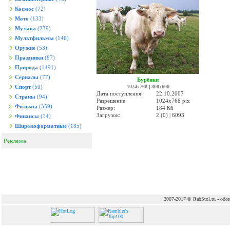
Космос
(72)
Мото
(133)
Музыка
(239)
Мультфильмы
(146)
Оружие
(53)
Праздники
(87)
Природа
(1491)
Сериалы
(77)
Бурёнки
1024x768
|
800x600
Спорт
(50)
Дата поступления:
22.10.2007
Страны
(94)
Разрешение:
1024x768 pix
Фильмы
(359)
Размер:
184 Кб
Загрузок:
2 (0) | 6093
Финансы
(14)
Широкоформатные
(185)
Реклама
2007-2017 © RabStol.ru - обои