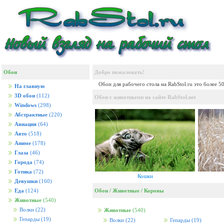
Обои
Добро пожаловать!
Обои для рабочего стола на RabStol.ru это более 5
На главную
3D обои
(112)
Обои с животными на сайте RabStol.net
Windows
(298)
Абстрактные
(220)
Авиация
(64)
Авто
(518)
Аниме
(178)
Глаза
(46)
Города
(74)
Готика
(72)
Кошки
Девушки
(160)
Обои
/
Животные
/
Коровы
Еда
(124)
Животные
(540)
Волки
(22)
Животные
(540)
Гепарды
(19)
Волки
(22)
Гепарды
(19)