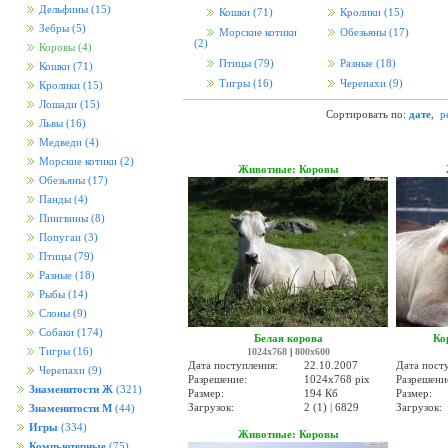
Дельфины
(15)
Кошки
(71)
Кролики
(15)
Зебры
(5)
Морские котики
Обезьяны
(17)
(2)
Коровы
(4)
Птицы
(79)
Разные
(18)
Кошки
(71)
Тигры
(16)
Черепахи
(9)
Кролики
(15)
Лошади
(15)
Сортировать по:
дате
,
р
Львы
(16)
Медведи
(4)
Морские котики
(2)
Животные: Коровы
Обезьяны
(17)
Панды
(4)
Пингвины
(8)
Попугаи
(3)
Птицы
(79)
Разные
(18)
Рыбы
(14)
Слоны
(9)
Собаки
(174)
Белая корова
Ко
Тигры
(16)
1024x768
|
800x600
Дата поступления:
22.10.2007
Дата пост
Черепахи
(9)
Разрешение:
1024x768 pix
Разрешени
Знаменитости Ж
(321)
Размер:
194 Кб
Размер:
Загрузок:
2 (1) | 6829
Загрузок:
Знаменитости М
(44)
Игры
(334)
Животные: Коровы
Компьютерные
(75)