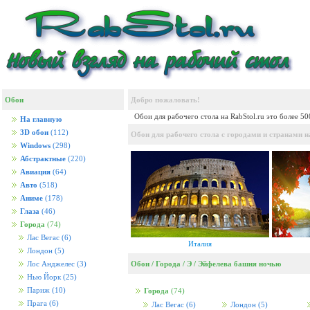
Обои
Добро пожаловать!
Обои для рабочего стола на RabStol.ru это более 5
На главную
3D обои
(112)
Обои для рабочего стола с городами и странами на
Windows
(298)
Абстрактные
(220)
Авиация
(64)
Авто
(518)
Аниме
(178)
Глаза
(46)
Города
(74)
Лас Вегас
(6)
Италия
Лондон
(5)
Обои
/
Города
/
Э
/
Эйфелева башня ночью
Лос Анджелес
(3)
Нью Йорк
(25)
Париж
(10)
Города
(74)
Прага
(6)
Лас Вегас
(6)
Лондон
(5)