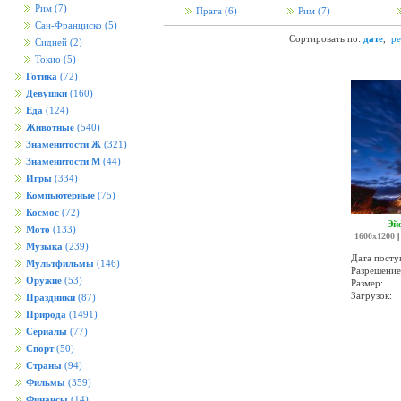
Рим
(7)
Прага
(6)
Рим
(7)
Сан-Франциско
(5)
Сортировать по:
дате
,
ре
Сидней
(2)
Токио
(5)
Готика
(72)
Девушки
(160)
Еда
(124)
Животные
(540)
Знаменитости Ж
(321)
Знаменитости М
(44)
Игры
(334)
Компьютерные
(75)
Космос
(72)
Эй
Мото
(133)
1600x1200
Музыка
(239)
Дата посту
Мультфильмы
(146)
Разрешение
Оружие
(53)
Размер:
Загрузок:
Праздники
(87)
Природа
(1491)
Сериалы
(77)
Спорт
(50)
Страны
(94)
Фильмы
(359)
Финансы
(14)